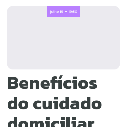
-
julho 19
19:50
Benefícios
do cuidado
domiciliar